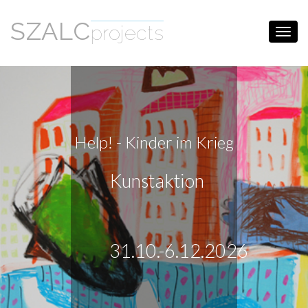
SZALC
projects
Toggl
navig
Help! - Kinder im Krieg
Kunstaktion
31.10.-6.12.2026