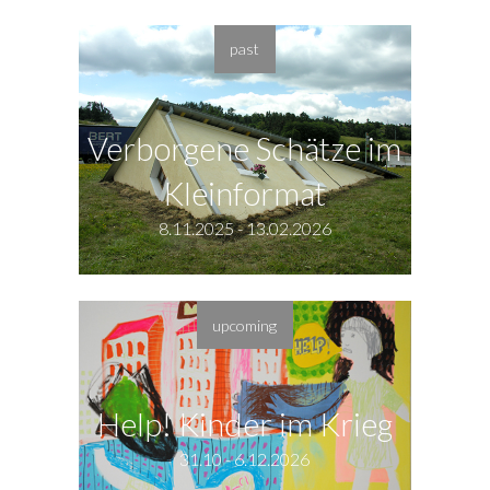
past
Verborgene Schätze im
Kleinformat
8.11.2025 - 13.02.2026
upcoming
Help! Kinder im Krieg
31.10 - 6.12.2026